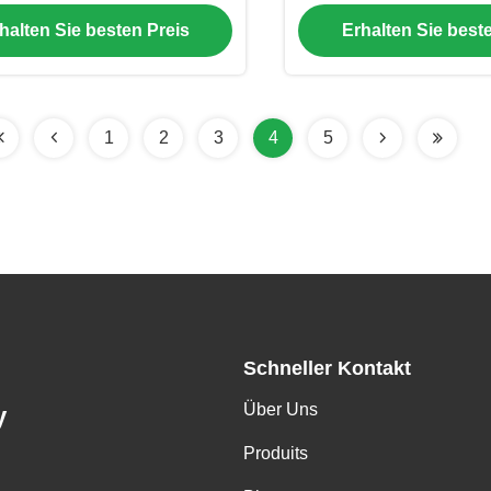
hnologie ISO-zertifiziert
grüne Schweißmaske 
halten Sie besten Preis
Erhalten Sie best
1
2
3
4
5
Schneller Kontakt
Über Uns
y
Produits