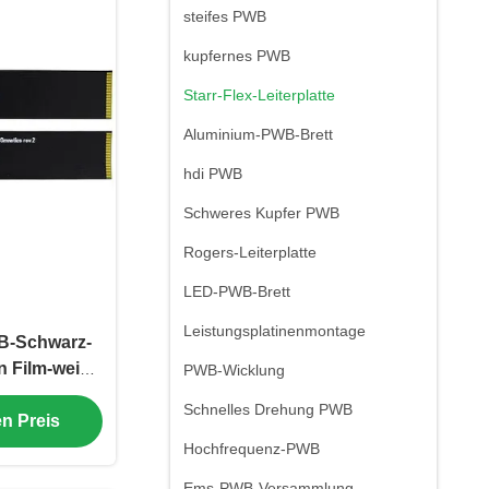
steifes PWB
kupfernes PWB
Starr-Flex-Leiterplatte
Aluminium-PWB-Brett
hdi PWB
Schweres Kupfer PWB
Rogers-Leiterplatte
LED-PWB-Brett
Leistungsplatinenmontage
WB-Schwarz-
 Film-weiße
PWB-Wicklung
0.89mm
Schnelles Drehung PWB
en Preis
Hochfrequenz-PWB
Ems-PWB-Versammlung