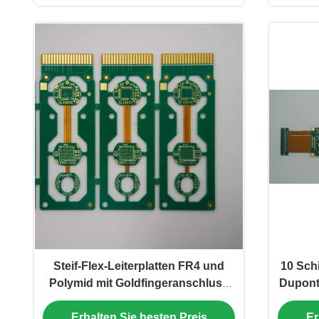
Steif-Flex-Leiterplatten FR4 und
10 Schi
Polymid mit Goldfingeranschluss
Dupont
für Verbraucheranwendungen
Erhalten Sie besten Preis
Er