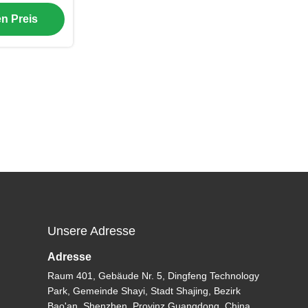
Integration
en Preis
Unsere Adresse
Adresse
Raum 401, Gebäude Nr. 5, Dingfeng Technology
Park, Gemeinde Shayi, Stadt Shajing, Bezirk
Bao'an, Shenzhen, Provinz Guangdong, China