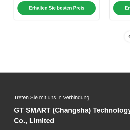
End 4mil Linie
Tec
Erhalten Sie besten Preis
Er
Treten Sie mit uns in Verbindung
GT SMART (Changsha) Technolog
Co., Limited