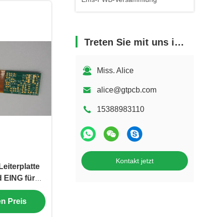
Treten Sie mit uns in Verbindung
Miss. Alice
alice@gtpcb.com
15388983110
Kontakt jetzt
Leiterplatte
 EING für
endungen
en Preis