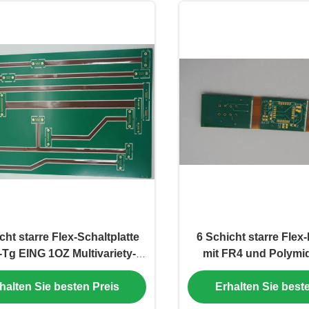
cht starre Flex-Schaltplatte
6 Schicht starre Flex-
Tg EING 1OZ Multivariety-
mit FR4 und Polymid
Boards für
industrielle Anw
halten Sie besten Preis
Erhalten Sie best
rbraucheranwendungen