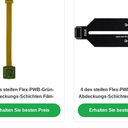
s steifen Flex-PWB-Grün-
4 des steifen Flex-P
eckungs-Schichten Film-
Abdeckungs-Schichten
1mm ENIG 10.6*67.65mm
0.75mm 23.78*7
halten Sie besten Preis
Erhalten Sie best