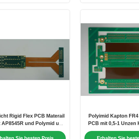
cht Rigid Flex PCB Materail
Polyimid Kapton FR4 
 AP8545R und Polymid und
PCB mit 0,5-1 Unzen 
FR4 TG170 mit EING
Min Line ISO zerti
halten Sie besten Preis
Erhalten Sie best