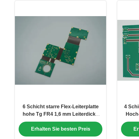
6 Schicht starre Flex-Leiterplatte
4 Schi
hohe Tg FR4 1,6 mm Leiterdicke
Hoch-
Impendenzkontrolle EING
Erhalten Sie besten Preis
Er
Ve