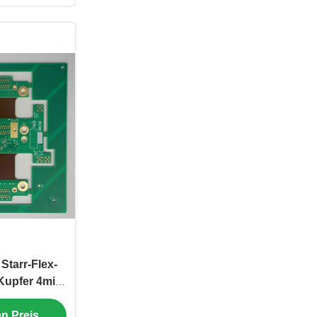
Starr-Flex-
Kupfer 4mil
fiziert
en Preis