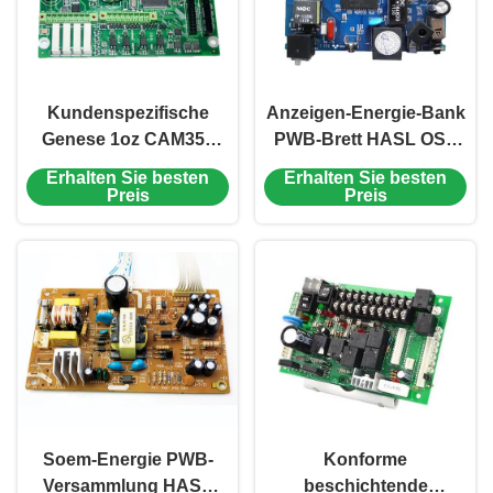
Kundenspezifische
Anzeigen-Energie-Bank
Genese 1oz CAM350
PWB-Brett HASL OSP
01005 0201 Energie FR4
ENIG LED PWB-
Erhalten Sie besten
Erhalten Sie besten
PWB-Versammlungs-
Versammlung bleifrei
Preis
Preis
1.6mm
Soem-Energie PWB-
Konforme
Versammlung HASL
beschichtende