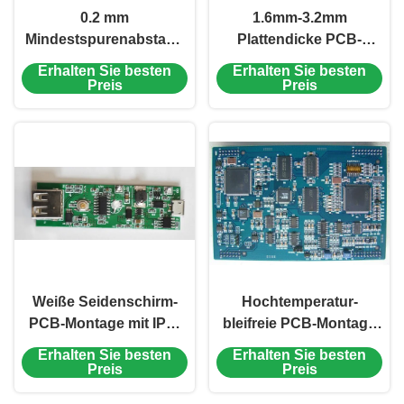
0.2 mm
1.6mm-3.2mm
Mindestspurenabstand
Plattendicke PCB-
PCB-Board-Montage
Montage HASL / OSP /
Erhalten Sie besten
Erhalten Sie besten
Bleifrei HASL für
ENIG / Bleifrei für Ihre
Preis
Preis
Verbraucherprodukte
elektronischen
Produkte
Weiße Seidenschirm-
Hochtemperatur-
PCB-Montage mit IPC-
bleifreie PCB-Montage
A-610D-Standard 1,6
mit HASL-
Erhalten Sie besten
Erhalten Sie besten
mm-3,2 mm
Oberflächenveredelung
Preis
Preis
Plattendicke
und maximaler