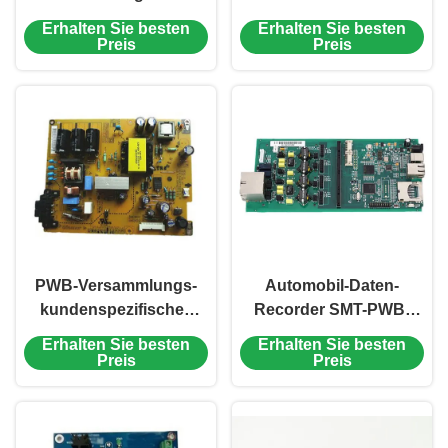
PWB-Immersions-
Eigenschaft HASL
Erhalten Sie besten
Erhalten Sie besten
Silber/Immersions-Zinn
Soem-Energie-Bank
Preis
Preis
PWB-Versammlungs-
1.6mm
PWB-Versammlungs-
Automobil-Daten-
kundenspezifisches
Recorder SMT-PWB-
elektronisches
Versammlung
Erhalten Sie besten
Erhalten Sie besten
Immersions-Gold
kundenspezifisches
Preis
Preis
Energie 1oz 94v0
PWB-Immersions-Gold