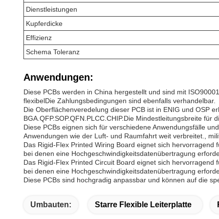
Dienstleistungen
Kupferdicke
Effizienz
Schema Toleranz
Anwendungen:
Diese PCBs werden in China hergestellt und sind mit ISO90001
flexibelDie Zahlungsbedingungen sind ebenfalls verhandelbar.
Die Oberflächenveredelung dieser PCB ist in ENIG und OSP erhäl
BGA.QFP.SOP.QFN.PLCC.CHIP.Die Mindestleitungsbreite für d
Diese PCBs eignen sich für verschiedene Anwendungsfälle und Sz
Anwendungen wie der Luft- und Raumfahrt weit verbreitet., mili
Das Rigid-Flex Printed Wiring Board eignet sich hervorragend 
bei denen eine Hochgeschwindigkeitsdatenübertragung erforderlic
Das Rigid-Flex Printed Circuit Board eignet sich hervorragend
bei denen eine Hochgeschwindigkeitsdatenübertragung erforderlic
Diese PCBs sind hochgradig anpassbar und können auf die sp
Umbauten:
Starre Flexible Leiterplatte