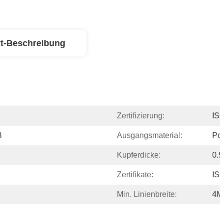
t-Beschreibung
Zertifizierung:
I
B
Ausgangsmaterial:
Po
Kupferdicke:
0.
Zertifikate:
I
e
Min. Linienbreite:
4