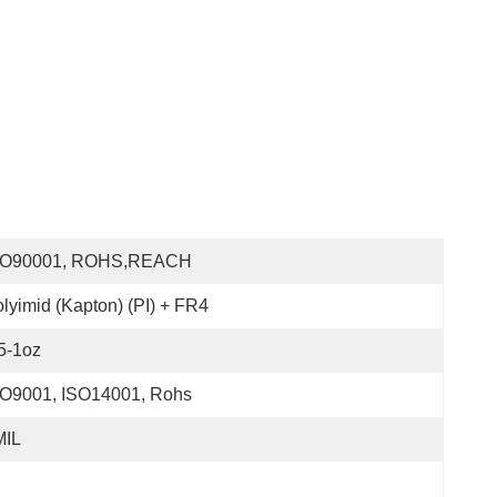
SO90001, ROHS,REACH
lyimid (Kapton) (PI) + FR4
5-1oz
SO9001, ISO14001, Rohs
MIL