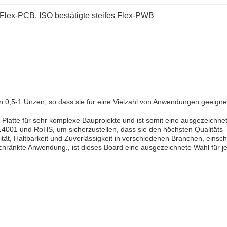
-Flex-PCB
, 
ISO bestätigte steifes Flex-PWB
on 0,5-1 Unzen, so dass sie für eine Vielzahl von Anwendungen geeignet 
ese Platte für sehr komplexe Bauprojekte und ist somit eine ausgezeich
ISO14001 und RoHS, um sicherzustellen, dass sie den höchsten Qualitäts-
ilität, Haltbarkeit und Zuverlässigkeit in verschiedenen Branchen, einsc
schränkte Anwendung., ist dieses Board eine ausgezeichnete Wahl für j