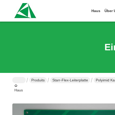
Haus
Über 
Ei
Produits
Starr-Flex-Leiterplatte
Polyimid Ka
Haus