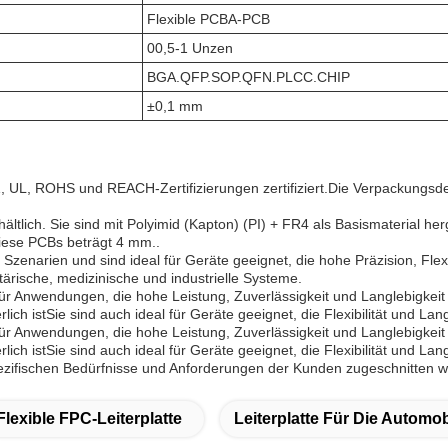
Flexible PCBA-PCB
00,5-1 Unzen
BGA.QFP.SOP.QFN.PLCC.CHIP
±0,1 mm
, UL, ROHS und REACH-Zertifizierungen zertifiziert.Die Verpackungsde
tlich. Sie sind mit Polyimid (Kapton) (PI) + FR4 als Basismaterial herg
iese PCBs beträgt 4 mm..
enarien und sind ideal für Geräte geeignet, die hohe Präzision, Flexi
tärische, medizinische und industrielle Systeme.
für Anwendungen, die hohe Leistung, Zuverlässigkeit und Langlebigkeit
h istSie sind auch ideal für Geräte geeignet, die Flexibilität und Lang
 für Anwendungen, die hohe Leistung, Zuverlässigkeit und Langlebigkei
h istSie sind auch ideal für Geräte geeignet, die Flexibilität und Lang
ezifischen Bedürfnisse und Anforderungen der Kunden zugeschnitten 
Flexible FPC-Leiterplatte
Leiterplatte Für Die Automob