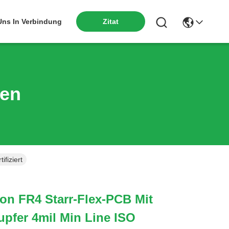
Zitat
 Uns In Verbindung
ten
fiziert
on FR4 Starr-Flex-PCB Mit
upfer 4mil Min Line ISO