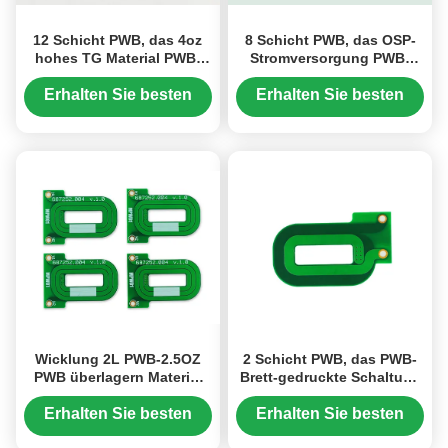
12 Schicht PWB, das 4oz
8 Schicht PWB, das OSP-
hohes TG Material PWB-
Stromversorgung PWB-
Adapter-IT180A TG170
Versammlung 0.508mm
wickelt
S1000-2 wickelt
Erhalten Sie besten
Erhalten Sie besten
Preis
Preis
Wicklung 2L PWB-2.5OZ
2 Schicht PWB, das PWB-
PWB überlagern Material
Brett-gedruckte Schaltung
S1141 Zählung ENIG
S1141 ENIG-0.30mm wickelt
0.30mm
Erhalten Sie besten
Erhalten Sie besten