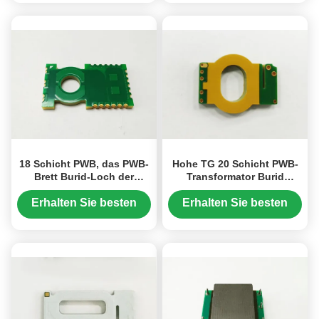
Preis
Preis
18 Schicht PWB, das PWB-
Hohe TG 20 Schicht PWB-
Brett Burid-Loch der
Transformator Burid
gedruckten Schaltung
durchlöchern ENIG
3OZ/5OZ wickelt
3.95+/-10%Mm
Erhalten Sie besten
Erhalten Sie besten
Preis
Preis