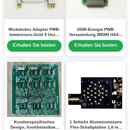
Wickelndes Adapter PWB-
ODM-Energie PWB-
Immersions-Gold 5 Unze-
Versammlung WENN HASL-
Kupfer-Stärke hoher Tg
Transformator PWB-
Immersions-Gold
Erhalten Sie besten
Erhalten Sie besten
Preis
Preis
Kundenspezifisches
1 Schicht Aluminiumstarre
Design, hochbelastbare
Flex-Schaltplatten 1,6 mm