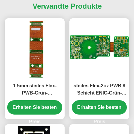
Verwandte Produkte
1.5mm steifes Flex-
steifes Flex-2oz PWB 8
PWB-Grün-
Schicht ENIG-Grün-
Abdeckungs-Film-Weiß
Abdeckungs-Film
10 Schicht PWB ENIG
Erhalten Sie besten
Erhalten Sie besten
weißes 1.5mm
Preis
Preis