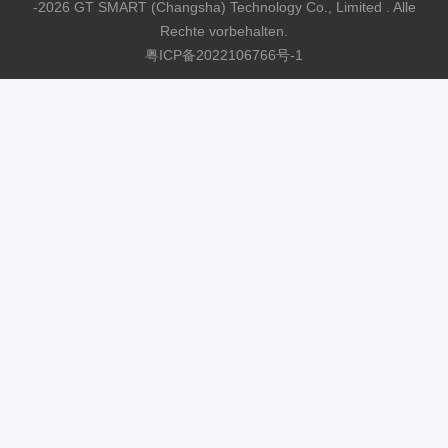
-2026 GT SMART (Changsha) Technology Co., Limited . Alle
Rechte vorbehalten.
粤ICP备2022106766号-1