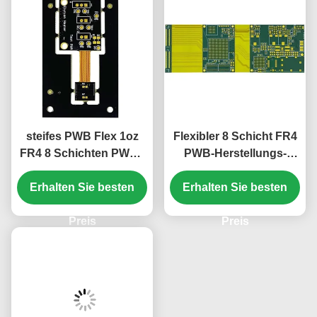
steifes PWB Flex 1oz
Flexibler 8 Schicht FR4
FR4 8 Schichten PWBs
PWB-Herstellungs-
1mm grüne
Grün-Abdeckungs-Film
Abdeckungs-Film-weiß
Erhalten Sie besten
Erhalten Sie besten
1.65mm
Preis
Preis