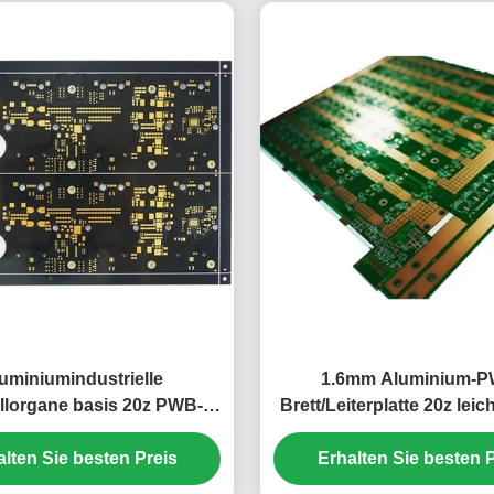
uminiumindustrielle
1.6mm Aluminium-P
llorgane basis 20z PWB-
Brett/Leiterplatte 20z leic
Brett-1.6mm ENIG
alten Sie besten Preis
Erhalten Sie besten P