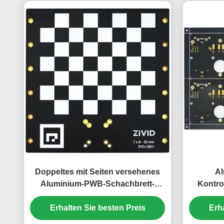
Doppeltes mit Seiten versehenes
Al
Aluminium-PWB-Schachbrett-
Kontro
Substrat 1.6mm PWB-2w
Erhalten Sie besten Preis
Erh