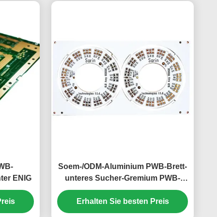
WB-
Soem-/ODM-Aluminium PWB-Brett-
hter ENIG
unteres Sucher-Gremium PWB-
Brett 1.6mm
reis
Erhalten Sie besten Preis