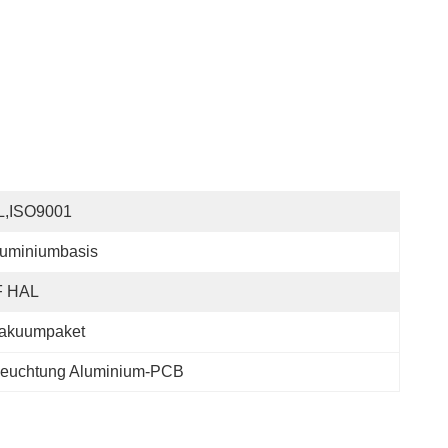
L,ISO9001
luminiumbasis
F HAL
akuumpaket
euchtung Aluminium-PCB