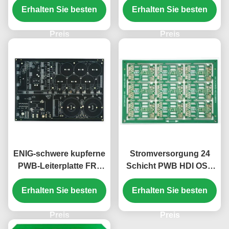
200.03mm*145.06mm
Erhalten Sie besten
Erhalten Sie besten
Produkte ENIG
PWB-FR4 4oz
Preis
Preis
ENIG-schwere kupferne
Stromversorgung 24
PWB-Leiterplatte FR4
Schicht PWB HDI OSP
4oz Matte Black/Weiß
begrub über/Vorhänge
Erhalten Sie besten
Erhalten Sie besten
über PWB 4oz
Preis
Preis