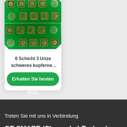
6 Schicht 3 Unze
schweres kupfernes
steifes ENIG Grün
PWBs kein Silkscreen
Erhalten Sie besten
Preis
Treten Sie mit uns in Verbindung