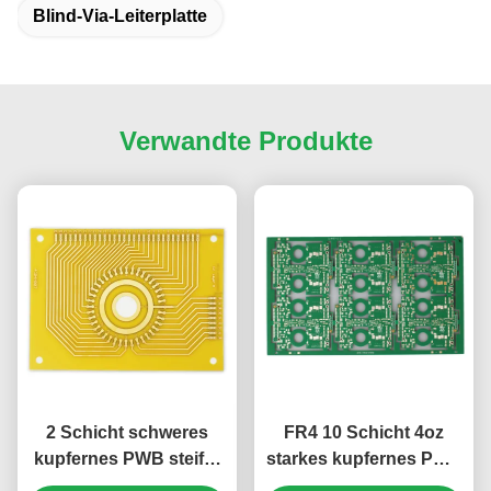
Blind-Via-Leiterplatte
Verwandte Produkte
2 Schicht schweres
FR4 10 Schicht 4oz
kupfernes PWB steifer
starkes kupfernes PWB
ENIG
für Stromversorgungs-