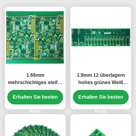
1.66mm
1.9mm 12 überlagern
mehrschichtiges steifes
hohes grünes Weiß
PWB-Brett steifes 12L
ENIG S1000-2 Tg steifes
hoher Tg S1000-2 ENIG
Erhalten Sie besten
Erhalten Sie besten
PWB Brett 2u“
2u“
Preis
Preis