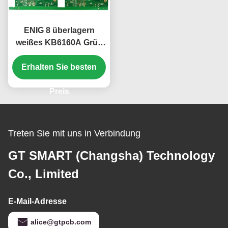
ENIG 8 überlagern
weißes KB6160A Grün
1.6mm steifen PWB-
Erhalten Sie besten
Brett Silkscreen-
Preis
Treten Sie mit uns in Verbindung
GT SMART (Changsha) Technology
Co., Limited
E-Mail-Adresse
alice@gtpcb.com