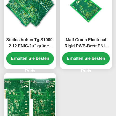
Steifes hohes Tg S1000-
Matt Green Electrical
2 12 ENIG-2u“ grünes
Rigid PWB-Brett ENIG
Weiß PWBs Schicht-
2u“ 12 Schicht 2.2mm
Erhalten Sie besten
2.5mm
Erhalten Sie besten
Preis
Preis