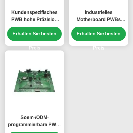
Kundenspezifisches
Industrielles
PWB hohe Präzision
Motherboard PWBs
EMS PCBA 1.6mm
94v0 ENIG FR4 des
Erhalten Sie besten
HASL vernickeln
Steuerpcba Material
Erhalten Sie besten
Glasepoxid FR-4
Preis
Preis
Soem-/ODM-
programmierbare PWB-
Brett ISO