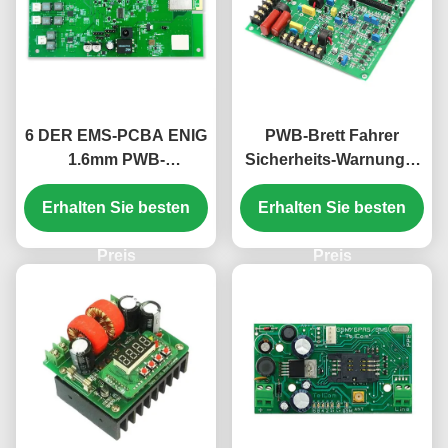
6 DER EMS-PCBA ENIG
PWB-Brett Fahrer
1.6mm PWB-
Sicherheits-Warnungs-
Komponenten-
Rauchmelder PWBs
Erhalten Sie besten
Schichten
kundenspezifisches
Erhalten Sie besten
Versammlungs-FR408
FR4 1.6mm LED
0.25mm
Preis
Preis