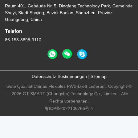
Raum 401, Gebäude Nr. 5, Dingfeng Technology Park, Gemeinde
Shayi, Stadt Shajing, Bezirk Bao'an, Shenzhen, Provinz
Guangdong, China
Telefon
86-153-8898-3110
Datenschutz-Bestimmungen
|
Sitemap
Gute Qualität Chinas Flexibles PWB-Brett Lieferant. Copyright-©
-2026 GT SMART (Changsha) Technology Co., Limited . Alle
Rechte vorbehalten.
粤ICP备2022106766号-1