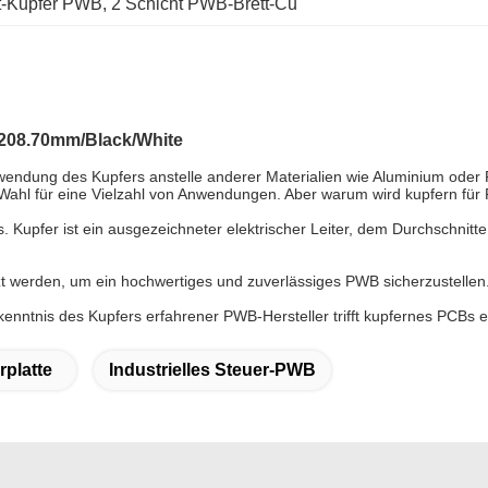
t-Kupfer PWB
, 
2 Schicht PWB-Brett-Cu
*208.70mm/Black/White
endung des Kupfers anstelle anderer Materialien wie Aluminium oder Fi
 Wahl für eine Vielzahl von Anwendungen. Aber warum wird kupfern fü
. Kupfer ist ein ausgezeichneter elektrischer Leiter, dem Durchschnitte
 werden, um ein hochwertiges und zuverlässiges PWB sicherzustellen
enntnis des Kupfers erfahrener PWB-Hersteller trifft kupfernes PCBs e
platte
Industrielles Steuer-PWB