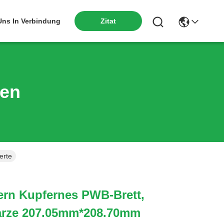
 Uns In Verbindung
Zitat
ten
erte
ern Kupfernes PWB-Brett,
rze 207.05mm*208.70mm