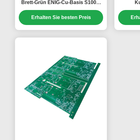
Brett-Grün ENIG-Cu-Basis S1000-
Ku
2M+3W/*k
Erhalten Sie besten Preis
Erh
1