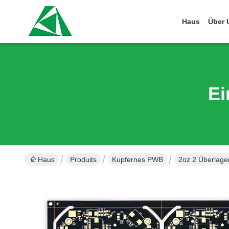
Haus
Über 
Ei
Haus
Produits
Kupfernes PWB
2oz 2 Überlag