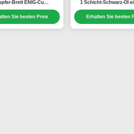
pfer-Brett ENIG-Cu
1 Schicht-Schwarz-Öl ei
weißes/schwarzes
alten Sie besten Preis
96.50mm*196.50mm
Erhalten Sie besten P