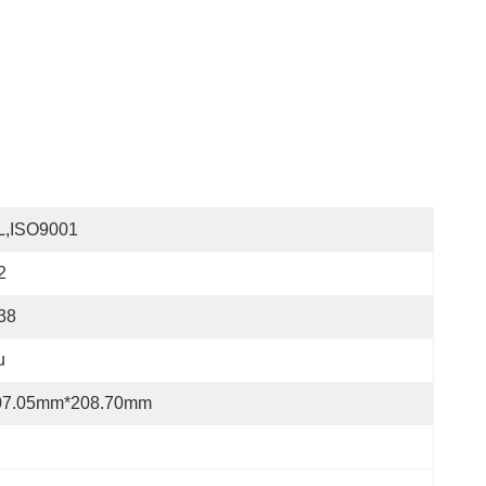
L,ISO9001
2
38
u
07.05mm*208.70mm