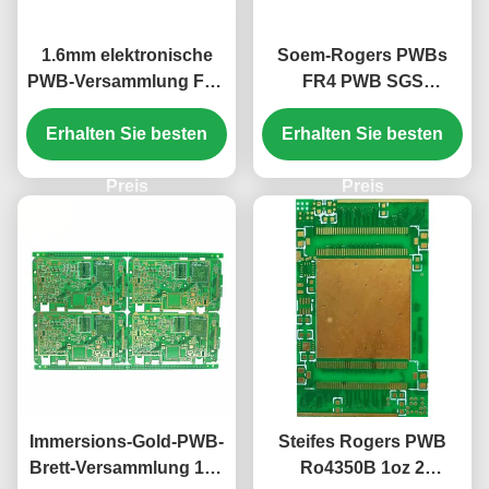
1.6mm elektronische
Soem-Rogers PWBs
PWB-Versammlung FR4
FR4 PWB SGS
Rogers 5880 PWB-
Immersions-Silber
Grün-Lötmittel-Maske
Erhalten Sie besten
PWB-Rogers RO4003C
Erhalten Sie besten
Preis
Preis
Immersions-Gold-PWB-
Steifes Rogers PWB
Brett-Versammlung 1oz
Ro4350B 1oz 2