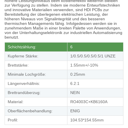
höhere Leistungsniveaus beim kosteneffektiv weiterhin bleiben
zur Verfügung zu stellen. Indem sie moderne Entwurfstechniken
und innovative Materialien verwenden, sind HDI PCBs zur
Bereitstellung der überlegenen elektrischen Leistung, der
höheren Niveaus von Signalintegrität und des besseren
thermischen Managements fähig. Infolgedessen werden sie in
zunehmendem Maße in einer breiten Palette von Anwendungen,
von der Unterhaltungselektronik zur industriellen Automatisierung
benutzt.
Schichtzählung:
6
Kupferne Stärke:
1/0.5/0.5/0.5/0.5/1 UNZE
Brettstärke:
1.55mm+/-10%
Minimale Lochgröße:
0.25mm
Längenverhältnis:
6.2:1
Brettrandüberzug:
NEIN
Material:
RO4003C+KB6160A
Oberflächenbehandlung:
ENIG
Profil:
104.53*154.55mm