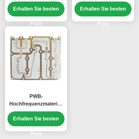
Rogers RO3003
überlagert keine
Erhalten Sie besten
bleifreies HASL
Erhalten Sie besten
Silkscreen-Grün-
Lötmittel-Maske
Preis
Preis
PWB-
Hochfrequenzmaterial-
Immersions-Gold Soem-
Erhalten Sie besten
Rogers RO4350B
Preis