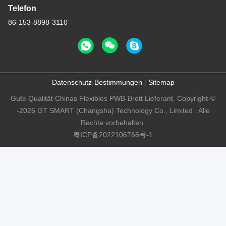
Telefon
86-153-8898-3110
Datenschutz-Bestimmungen
|
Sitemap
Gute Qualität Chinas Flexibles PWB-Brett Lieferant. Copyright-©
-2026 GT SMART (Changsha) Technology Co., Limited . Alle
Rechte vorbehalten.
粤ICP备2022106766号-1